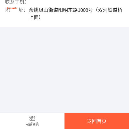
联系手机：
****
地 址：
余姚凤山街道阳明东路1008号（双河铁道桥
上面）
返回首页
电话咨询