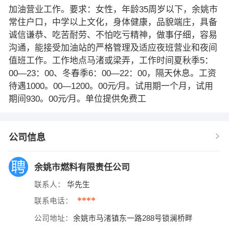
加油营业工作。要求：女性，年龄35周岁以下，余姚市
常住户口，中学以上文化，身体健康，品貌端庄，具备
诚信谦恭、吃苦耐劳、不怕吃亏精神，做事仔细，容易
沟通，能接受加油站的严格管理及适应夜班营业和夜间
值班工作。工作地点马渚或梁弄，工作时间夏秋季5：
00—23：00、冬春季6：00—22：00，隔天休息。工资
待遇1000。00—1200。00元∕月。试用期一个月，试用
期间930。00元∕月。单位提供免费工
公司信息
余姚市燃料有限责任公司
联系人：
华先生
****
联系电话：
公司地址：
余姚市马渚镇东一路288号锁澜桥畔