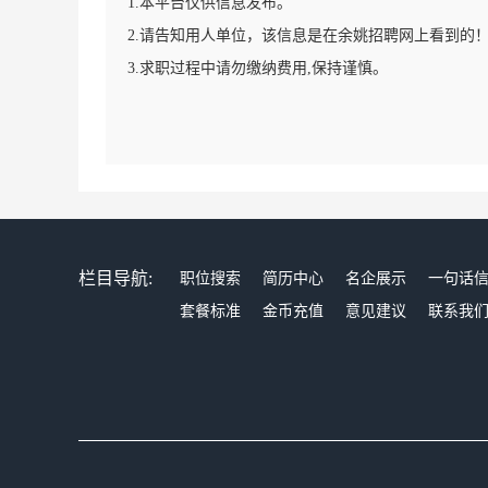
1.本平台仅供信息发布。
2.请告知用人单位，该信息是在余姚招聘网上看到的
3.求职过程中请勿缴纳费用,保持谨慎。
栏目导航:
职位搜索
简历中心
名企展示
一句话
套餐标准
金币充值
意见建议
联系我