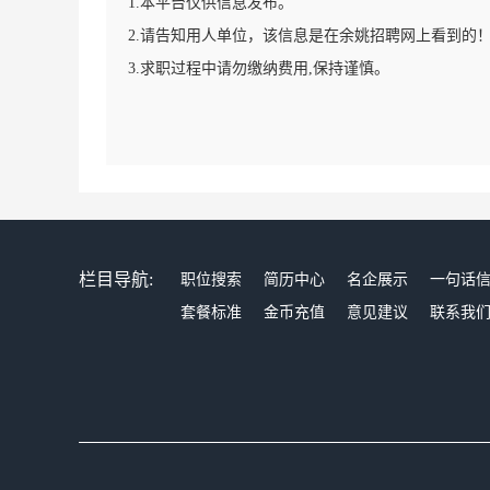
1.本平台仅供信息发布。
2.请告知用人单位，该信息是在余姚招聘网上看到的
3.求职过程中请勿缴纳费用,保持谨慎。
栏目导航:
职位搜索
简历中心
名企展示
一句话
套餐标准
金币充值
意见建议
联系我