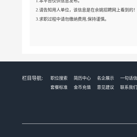
1.本平台仅供信息发布。
2.请告知用人单位，该信息是在余姚招聘网上看到的
3.求职过程中请勿缴纳费用,保持谨慎。
栏目导航:
职位搜索
简历中心
名企展示
一句话
套餐标准
金币充值
意见建议
联系我