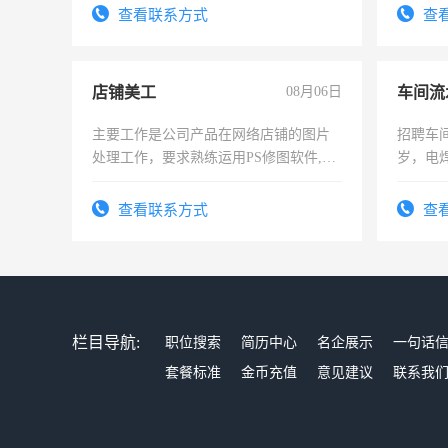
试用期1
查看联系方式
查
店铺美工
08月06日
车间流
主要工作是公司产品在网络店铺的图片
招聘车间
处理工作，要求熟练运用PS修图软件,工
岁，电
作时间每天8小时，待遇优厚。
好。薪资
宿，免
查看联系方式
查
25号准
栏目导航:
职位搜索
简历中心
名企展示
一句话
套餐标准
金币充值
意见建议
联系我