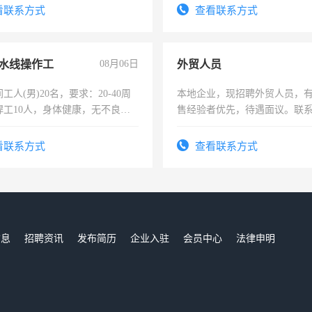
-3个月，转正后交纳五险，
4500。
看联系方式
查看联系方式
水线操作工
08月06日
外贸人员
工人(男)20名，要求：20-40周
本地企业，现招聘外贸人员，
焊工10人，身体健康，无不良嗜
售经验者优先，待遇面议。联
：4500-7000元，标准八人间住
费发放劳保用品，两班倒，每月
看联系方式
查看联系方式
时发放工资，工作时间10小时
信息
招聘资讯
发布简历
企业入驻
会员中心
法律申明
们