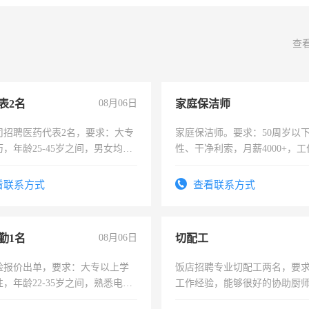
查
表2名
08月06日
家庭保洁师
司招聘医药代表2名，要求：大专
家庭保洁师。要求：50周岁以
，年龄25-45岁之间，男女均
性、干净利索，月薪4000+，
要具有营销经验，从事过医药代
时间灵活，不需坐班，适合宝
有医学资质的优先，底薪+绩效，
太太等。
看联系方式
查看联系方式
。
勤1名
08月06日
切配工
险报价出单，要求：大专以上学
饭店招聘专业切配工两名，要
，年龄22-35岁之间，熟悉电脑
工作经验，能够很好的协助厨
工作态度认真，具有团队精神，
作。包吃住，每月有公休，工资35