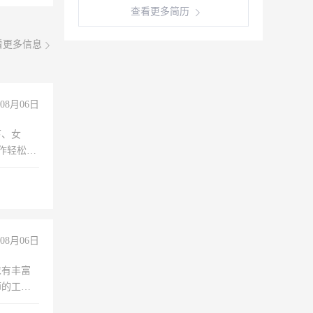
查看更多简历
看更多信息
08月06日
下、女
工作轻松，
妈、全职
08月06日
求有丰富
师的工
00-