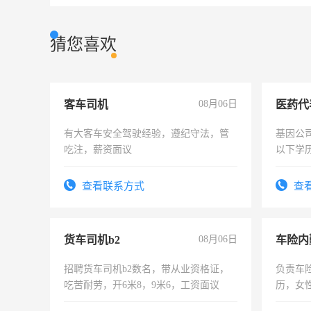
猜您喜欢
客车司机
08月06日
医药代
有大客车安全驾驶经验，遵纪守法，管
基因公
吃注，薪资面议
以下学历
可，需
表或者
查看联系方式
查
交五险
货车司机b2
08月06日
车险内
招聘货车司机b2数名，带从业资格证，
负责车
吃苦耐劳，开6米8，9米6，工资面议
历，女性
操作，