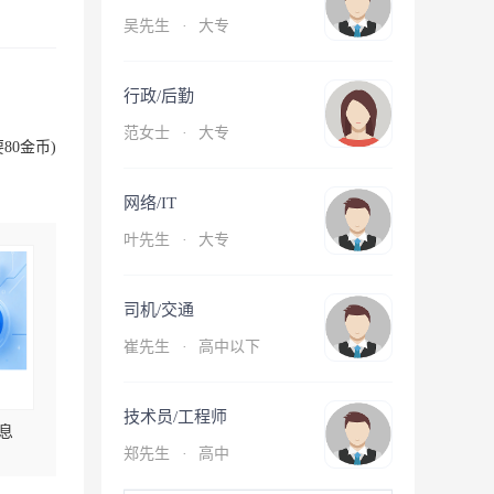
吴先生
·
大专
行政/后勤
范女士
·
大专
80金币)
网络/IT
叶先生
·
大专
司机/交通
崔先生
·
高中以下
技术员/工程师
息
郑先生
·
高中